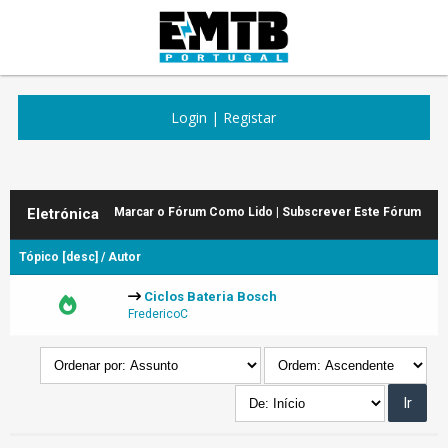
Login
|
Registar
Eletrónica
Marcar o Fórum Como Lido
|
Subscrever Este Fórum
Tópico
[
desc
]
/
Autor
Ciclos Bateria Bosch
FredericoC