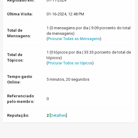
Registado em:
01-11-2024
Última Visita:
01-16-2024, 12:48 PM
1 (0 mensagens por dia | 9.09 porcento do total
Total de
de mensagens)
Mensagens:
(
Procurar Todas as Mensagens
)
1 (0 tópicos por dia | 33.33 porcento de total de
Total de
tópicos)
Tópicos:
(
Procurar Todos os tópicos
)
Tempo gasto
5 minutos, 20 segundos
Online:
Referenciado
0
pelo membro:
Reputação:
2
[
Detalhes
]