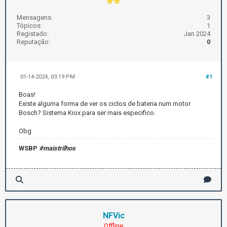
Mensagens:
3
Tópicos:
1
Registado:
Jan 2024
Reputação:
0
01-14-2024, 03:19 PM
#1
Boas!
Existe alguma forma de ver os ciclos de bateria num motor
Bosch? Sistema Kiox para ser mais especifico.
Obg
WSBP
#maistrilhos
NFVic
Offline